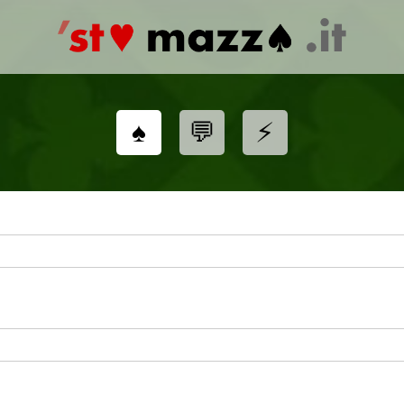
♠️
💬
⚡️